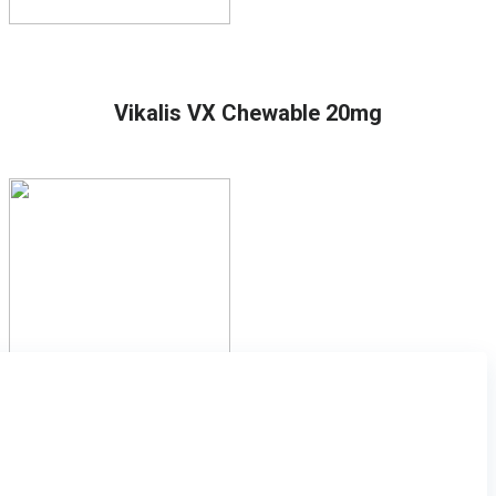
Valutato
5.00
su 5 su base di
1
recensioni
Vikalis VX Chewable 20mg
Iscriviti alla newsletter