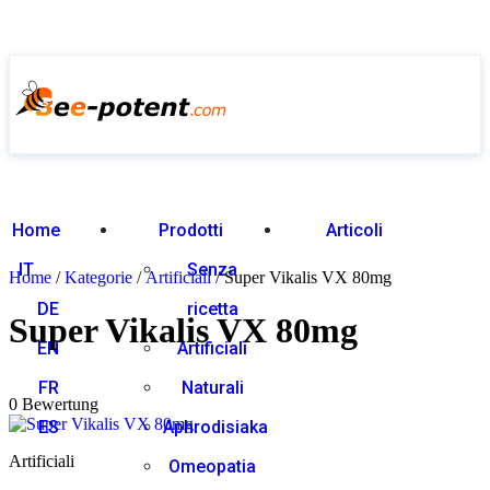
Home
Prodotti
Articoli
IT
Senza
Home
/
Kategorie
/
Artificiali
/ Super Vikalis VX 80mg
DE
ricetta
Super Vikalis VX 80mg
EN
Artificiali
0
out of 5
FR
Naturali
0 Bewertung
ES
Aphrodisiaka
Artificiali
Omeopatia