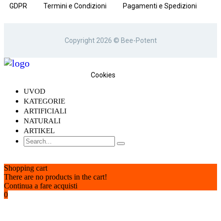
GDPR
Termini e Condizioni
Pagamenti e Spedizioni
Contatto
Cos'è Bee-Potent.com
Copyright 2026 © Bee-Potent
Dichiarazione sui
Cookies
UVOD
KATEGORIE
ARTIFICIALI
NATURALI
ARTIKEL
Shopping cart
There are no products in the cart!
Continua a fare acquisti
0