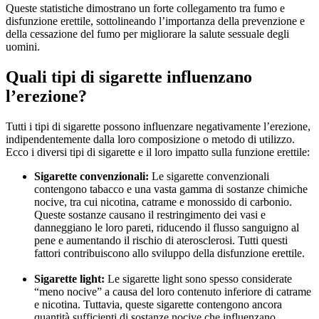
Queste statistiche dimostrano un forte collegamento tra fumo e
disfunzione erettile, sottolineando l’importanza della prevenzione e
della cessazione del fumo per migliorare la salute sessuale degli
uomini.
Quali tipi di sigarette influenzano
l’erezione?
Tutti i tipi di sigarette possono influenzare negativamente l’erezione,
indipendentemente dalla loro composizione o metodo di utilizzo.
Ecco i diversi tipi di sigarette e il loro impatto sulla funzione erettile:
Sigarette convenzionali:
Le sigarette convenzionali
contengono tabacco e una vasta gamma di sostanze chimiche
nocive, tra cui nicotina, catrame e monossido di carbonio.
Queste sostanze causano il restringimento dei vasi e
danneggiano le loro pareti, riducendo il flusso sanguigno al
pene e aumentando il rischio di aterosclerosi. Tutti questi
fattori contribuiscono allo sviluppo della disfunzione erettile.
Sigarette light:
Le sigarette light sono spesso considerate
“meno nocive” a causa del loro contenuto inferiore di catrame
e nicotina. Tuttavia, queste sigarette contengono ancora
quantità sufficienti di sostanze nocive che influenzano