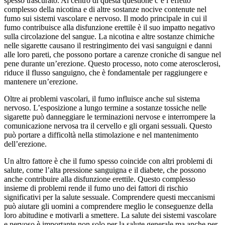
spesso trascurato. Al centro di questa questione c’è l’effetto
complesso della nicotina e di altre sostanze nocive contenute nel
fumo sui sistemi vascolare e nervoso. Il modo principale in cui il
fumo contribuisce alla disfunzione erettile è il suo impatto negativo
sulla circolazione del sangue. La nicotina e altre sostanze chimiche
nelle sigarette causano il restringimento dei vasi sanguigni e danni
alle loro pareti, che possono portare a carenze croniche di sangue nel
pene durante un’erezione. Questo processo, noto come aterosclerosi,
riduce il flusso sanguigno, che è fondamentale per raggiungere e
mantenere un’erezione.
Oltre ai problemi vascolari, il fumo influisce anche sul sistema
nervoso. L’esposizione a lungo termine a sostanze tossiche nelle
sigarette può danneggiare le terminazioni nervose e interrompere la
comunicazione nervosa tra il cervello e gli organi sessuali. Questo
può portare a difficoltà nella stimolazione e nel mantenimento
dell’erezione.
Un altro fattore è che il fumo spesso coincide con altri problemi di
salute, come l’alta pressione sanguigna e il diabete, che possono
anche contribuire alla disfunzione erettile. Questo complesso
insieme di problemi rende il fumo uno dei fattori di rischio
significativi per la salute sessuale. Comprendere questi meccanismi
può aiutare gli uomini a comprendere meglio le conseguenze della
loro abitudine e motivarli a smettere. La salute dei sistemi vascolare
e nervoso è importante non solo per la salute generale ma anche per