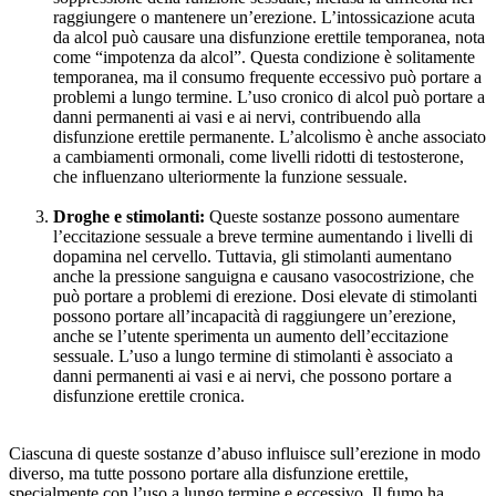
raggiungere o mantenere un’erezione. L’intossicazione acuta
da alcol può causare una disfunzione erettile temporanea, nota
come “impotenza da alcol”. Questa condizione è solitamente
temporanea, ma il consumo frequente eccessivo può portare a
problemi a lungo termine. L’uso cronico di alcol può portare a
danni permanenti ai vasi e ai nervi, contribuendo alla
disfunzione erettile permanente. L’alcolismo è anche associato
a cambiamenti ormonali, come livelli ridotti di testosterone,
che influenzano ulteriormente la funzione sessuale.
Droghe e stimolanti:
Queste sostanze possono aumentare
l’eccitazione sessuale a breve termine aumentando i livelli di
dopamina nel cervello. Tuttavia, gli stimolanti aumentano
anche la pressione sanguigna e causano vasocostrizione, che
può portare a problemi di erezione. Dosi elevate di stimolanti
possono portare all’incapacità di raggiungere un’erezione,
anche se l’utente sperimenta un aumento dell’eccitazione
sessuale. L’uso a lungo termine di stimolanti è associato a
danni permanenti ai vasi e ai nervi, che possono portare a
disfunzione erettile cronica.
Ciascuna di queste sostanze d’abuso influisce sull’erezione in modo
diverso, ma tutte possono portare alla disfunzione erettile,
specialmente con l’uso a lungo termine e eccessivo. Il fumo ha