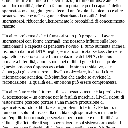
Oltre a ridurre il numero di spermatozoi, il fumo influisce anche
sulla loro motilità, che è un fattore importante per la capacità dello
spermatozoo di raggiungere e fecondare l’ovulo. La nicotina e altre
sostanze tossiche nelle sigarette disturbano la motilità degli
spermatozoi, riducendo ulteriormente la probabilità di concepimento
riuscito.
Un altro problema è che i fumatori sono più propensi ad avere
spermatozoi con forme anormali, che possono influire sulla loro
funzionalità e capacità di penetrare l’ovulo. Il fumo aumenta anche il
rischio di danni al DNA negli spermatozoi. Sostanze tossiche nelle
sigarette possono causare frammentazione del DNA, che può
portare a infertilità, aborti spontanei o difetti genetici nella prole.
Questo processo è spesso associato allo stress ossidativo, che
danneggia gli spermatozoi a livello molecolare, inclusa la loro
informazione genetica. Ciò significa che anche se avviene la
fecondazione, la qualità dell’embrione può essere compromessa.
Un altro fattore che il fumo influisce negativamente è la produzione
di testosterone – un ormone per la fertilità maschile. Livelli ridotti di
testosterone possono portare a una minore produzione di
spermatozoi, ridotta libido e altri problemi di fertilità. Pertanto, il
fumo non solo influisce sulla qualità degli spermatozoi ma anche
sull’equilibrio ormonale, essenziale per mantenere una fertilità sana.
Oltre agli effetti diretti sugli spermatozoi e sul sistema ormonale, il
fumo aumenta il rischio di disfunzione erettile, che può influire