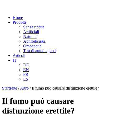
Home
Prodotti
Senza ricetta
Artificiali
Naturali
Aphrodisiaka
Omeopatia
Test di autodiagnosi
Articoli
IT
DE
EN
FR
ES
Startseite
/
Altro
/
Il fumo può causare disfunzione erettile?
Il fumo può causare
disfunzione erettile?