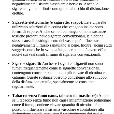
negativamente i sistemi vascolare e nervoso. Anche le
sigarette light contribuiscono quindi al rischio di disfunzione
erettile.
Sigarette elettroniche (e-cigarette, svapo):
Le e-cigarette
utilizzano soluzioni di nicotina che vengono inalate sotto
forma di vapore. Anche se non contengono molte sostanze
tossiche presenti nelle sigarette convenzionali, la nicotina
stessa causa il restringimento dei vasi e può influenzare
negativamente il flusso sanguigno al pene. Inoltre, alcuni studi
suggeriscono che lo svapo a lungo termine può avere effetti
nocivi sui vasi simili al fumo di sigarette convenzionali.
Sigari e sigaretti:
Anche se i sigari e i sigaretti non sono
fumati frequentemente come le sigarette convenzionali,
contengono concentrazioni molto più elevate di nicotina e
catrame. Queste sostanze possono contribuire allo sviluppo
della disfunzione erettile, specialmente se consumati
regolarmente.
Tabacco senza fumo (snus, tabacco da masticare):
Anche
se il tabacco senza fumo non causa infiammazione polmonare
come il fumo, contiene elevate quantità di nicotina, che
possono influenzare il sistema vascolare e contribuire alla
disfunzione erettile attraverso il restringimento dei vasi e