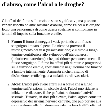
d’abuso, come l’alcol o le droghe?
Gli effetti del fumo sull’erezione sono significativi, ma possono
variare rispetto ad altre sostanze d’abuso, come l’alcol o le droghe.
Ecco una panoramica di come queste sostanze si confrontano in
termini di impatto sulla funzione erettile:
Fumo:
Il fumo danneggia i vasi, portando a un flusso
sanguigno limitato al pene. La nicotina provoca il
restringimento dei vasi (vasocostrizione) e il fumo a lungo
termine contribuisce allo sviluppo dell’aterosclerosi
(indurimento arterioso), che può ridurre permanentemente il
flusso sanguigno. Il fumo ha effetti più duraturi e progressivi
sulla funzione erettile, specialmente negli uomini che fumano
a lungo e intensamente. Aumenta anche il rischio di
disfunzione erettile legata a malattie cardiovascolari.
Alcol:
L’alcol può avere effetti sia a breve che a lungo
termine sull’erezione. In piccole dosi, l’alcol può ridurre le
inibizioni e rilassare, il che può aiutare durante l’attività
sessuale. Tuttavia, in dosi più elevate, l’alcol agisce come un
depressivo del sistema nervoso centrale, che può portare alla
soppressione della funzione sessuale, inclusa la difficoltà nel