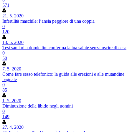
571
21. 5. 2020
Infertilità maschile: l’ansia peggiore di una coppia
0
120
13. 5. 2020
Test sanitari a domicilio: conferma la tua salute senza uscire di casa
0
50
7. 5. 2020
Come fare sesso telefonico: la guida alle erezioni e alle mutandine
bagnate
0
85
1. 5. 2020
Diminuzione della libido negli uomini
0
149
27. 4. 2020