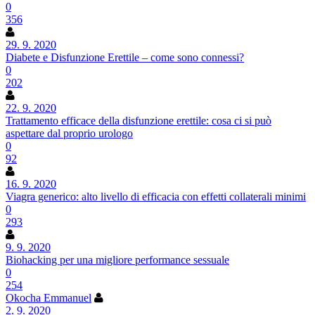
0
356
29. 9. 2020
Diabete e Disfunzione Erettile – come sono connessi?
0
202
22. 9. 2020
Trattamento efficace della disfunzione erettile: cosa ci si può
aspettare dal proprio urologo
0
92
16. 9. 2020
Viagra generico: alto livello di efficacia con effetti collaterali minimi
0
293
9. 9. 2020
Biohacking per una migliore performance sessuale
0
254
Okocha Emmanuel
2. 9. 2020