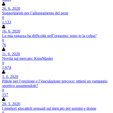
26. 6. 2020
Suggerimenti per l’allungamento del pene
0
1.133
16. 6. 2020
La mia ragazza ha difficoltà nell’orgasmo: sono io la colpa?
0
76
11. 6. 2020
Novità sul mercato: KingMaster
0
1.674
3. 6. 2020
Pillole per l’erezione e l’eiaculazione precoce: ottieni un vantaggio
sportivo assumendole?
0
157
28. 5. 2020
I migliori giocattoli sessuali sul mercato per uomini e donne
0