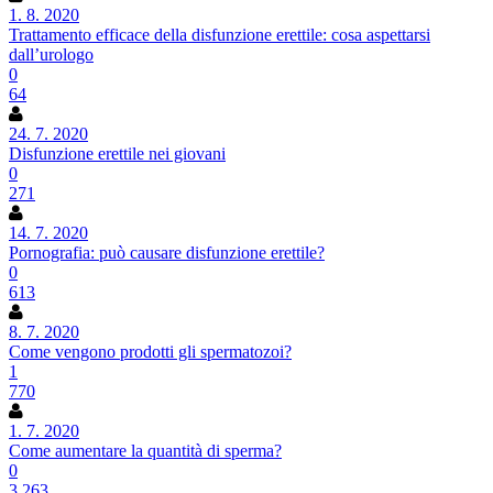
1. 8. 2020
Trattamento efficace della disfunzione erettile: cosa aspettarsi
dall’urologo
0
64
24. 7. 2020
Disfunzione erettile nei giovani
0
271
14. 7. 2020
Pornografia: può causare disfunzione erettile?
0
613
8. 7. 2020
Come vengono prodotti gli spermatozoi?
1
770
1. 7. 2020
Come aumentare la quantità di sperma?
0
3.263