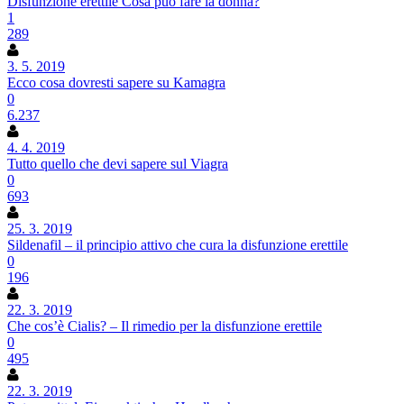
Disfunzione erettile Cosa può fare la donna?
1
289
3. 5. 2019
Ecco cosa dovresti sapere su Kamagra
0
6.237
4. 4. 2019
Tutto quello che devi sapere sul Viagra
0
693
25. 3. 2019
Sildenafil – il principio attivo che cura la disfunzione erettile
0
196
22. 3. 2019
Che cos’è Cialis? – Il rimedio per la disfunzione erettile
0
495
22. 3. 2019