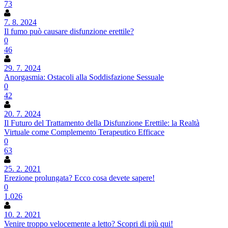
73
7. 8. 2024
Il fumo può causare disfunzione erettile?
0
46
29. 7. 2024
Anorgasmia: Ostacoli alla Soddisfazione Sessuale
0
42
20. 7. 2024
Il Futuro del Trattamento della Disfunzione Erettile: la Realtà
Virtuale come Complemento Terapeutico Efficace
0
63
25. 2. 2021
Erezione prolungata? Ecco cosa devete sapere!
0
1.026
10. 2. 2021
Venire troppo velocemente a letto? Scopri di più qui!