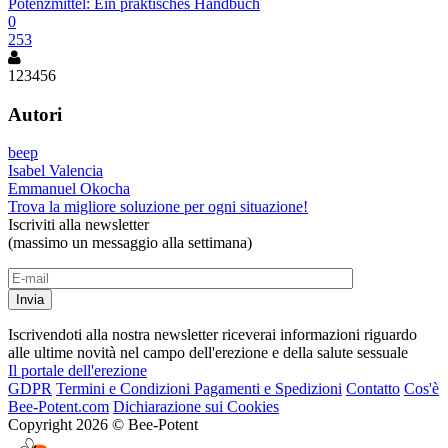
Potenzmittel: Ein praktisches Handbuch
0
253
1
2
3
4
5
6
Autori
beep
Isabel Valencia
Emmanuel Okocha
Trova la migliore soluzione per ogni situazione!
Iscriviti alla newsletter
(massimo un messaggio alla settimana)
Iscrivendoti alla nostra newsletter riceverai informazioni riguardo
alle ultime novità nel campo dell'erezione e della salute sessuale
Il portale dell'erezione
GDPR
Termini e Condizioni
Pagamenti e Spedizioni
Contatto
Cos'è
Bee-Potent.com
Dichiarazione sui Cookies
Copyright 2026 © Bee-Potent