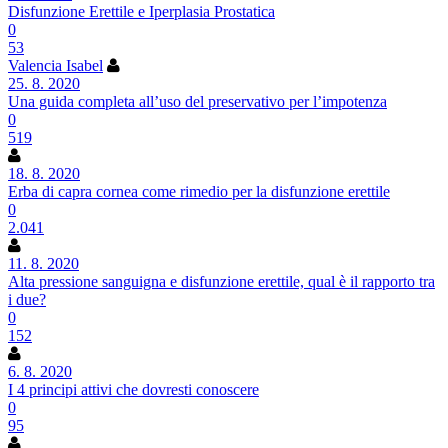
Disfunzione Erettile e Iperplasia Prostatica
0
53
Valencia Isabel
25. 8. 2020
Una guida completa all’uso del preservativo per l’impotenza
0
519
18. 8. 2020
Erba di capra cornea come rimedio per la disfunzione erettile
0
2.041
11. 8. 2020
Alta pressione sanguigna e disfunzione erettile, qual è il rapporto tra
i due?
0
152
6. 8. 2020
I 4 principi attivi che dovresti conoscere
0
95