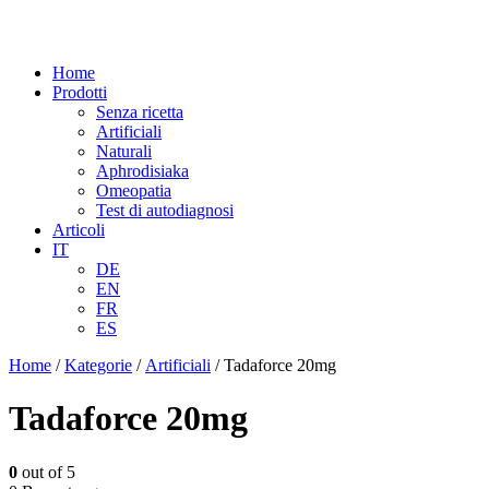
Home
Prodotti
Senza ricetta
Artificiali
Naturali
Aphrodisiaka
Omeopatia
Test di autodiagnosi
Articoli
IT
DE
EN
FR
ES
Home
/
Kategorie
/
Artificiali
/ Tadaforce 20mg
Tadaforce 20mg
0
out of 5